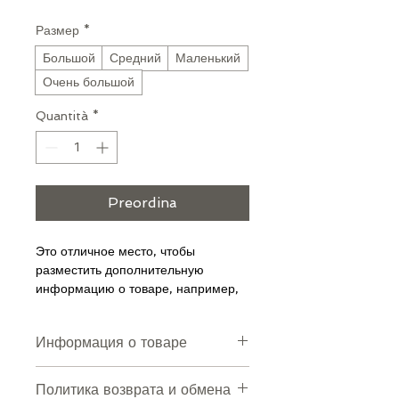
Размер
*
Большой
Средний
Маленький
Очень большой
Quantità
*
Preordina
Это отличное место, чтобы 
разместить дополнительную 
информацию о товаре, например, 
размер, материал, рекомендации 
по уходу.
Информация о товаре
Это отличное место, чтобы 
Политика возврата и обмена
разместить дополнительную 