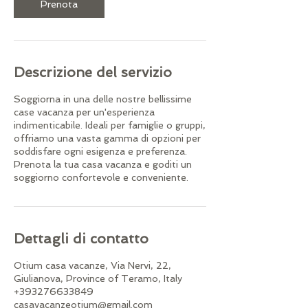
Prenota
n
u
t
i
Descrizione del servizio
Soggiorna in una delle nostre bellissime
case vacanza per un'esperienza
indimenticabile. Ideali per famiglie o gruppi,
offriamo una vasta gamma di opzioni per
soddisfare ogni esigenza e preferenza.
Prenota la tua casa vacanza e goditi un
soggiorno confortevole e conveniente.
Dettagli di contatto
Otium casa vacanze, Via Nervi, 22,
Giulianova, Province of Teramo, Italy
+393276633849
casavacanzeotium@gmail.com