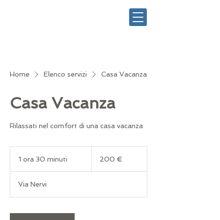
Home
Elenco servizi
Casa Vacanza
Casa Vacanza
Rilassati nel comfort di una casa vacanza
200
euro
1 ora 30 minuti
1
200 €
o
r
Via Nervi
3
0
m
i